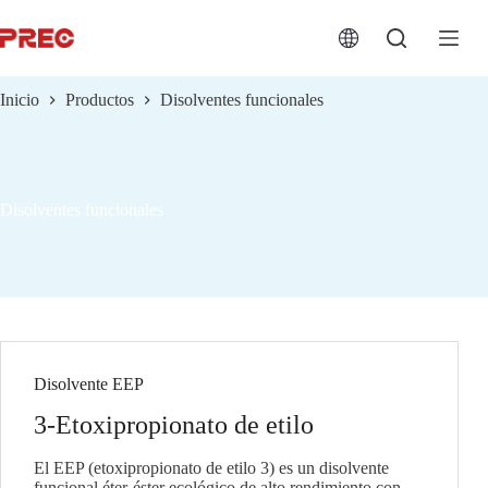
跳
过
内
容
Inicio
Productos
Disolventes funcionales
Disolventes funcionales
Disolvente EEP
3-Etoxipropionato de etilo
El EEP (etoxipropionato de etilo 3) es un disolvente
funcional éter-éster ecológico de alto rendimiento con